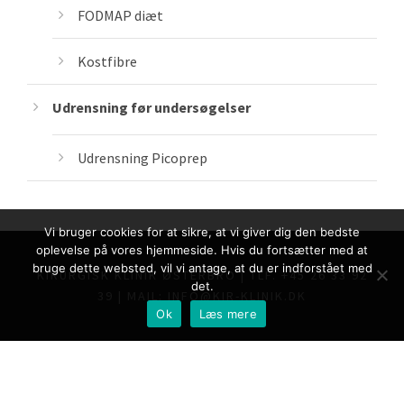
FODMAP diæt
Kostfibre
Udrensning før undersøgelser
Udrensning Picoprep
Vi bruger cookies for at sikre, at vi giver dig den bedste
oplevelse på vores hjemmeside. Hvis du fortsætter med at
bruge dette websted, vil vi antage, at du er indforstået med
KIRURGISK KLINIK ØSTERBRO | TLF. +45 26 33 92
det.
39 | MAIL: INFO@KIR-KLINIK.DK
Ok
Læs mere