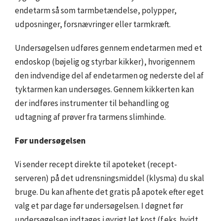
endetarm så som tarmbetændelse, polypper,
udposninger, forsnævringer eller tarmkræft.
Undersøgelsen udføres gennem endetarmen med et
endoskop (bøjelig og styrbar kikker), hvorigennem
den indvendige del af endetarmen og nederste del af
tyktarmen kan undersøges. Gennem kikkerten kan
der indføres instrumenter til behandling og
udtagning af prøver fra tarmens slimhinde.
Før undersøgelsen
Vi sender recept direkte til apoteket (recept-
serveren) på det udrensningsmiddel (klysma) du skal
bruge. Du kan afhente det gratis på apotek efter eget
valg et par dage før undersøgelsen. I døgnet før
undersøgelsen indtages i øvrigt let kost (f.eks. hvidt