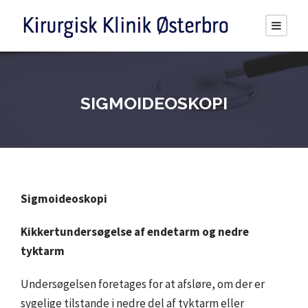
SIGMOIDEOSKOPI
Sigmoideoskopi
Kikkertundersøgelse af endetarm og nedre
tyktarm
Undersøgelsen foretages for at afsløre, om der er
sygelige tilstande i nedre del af tyktarm eller