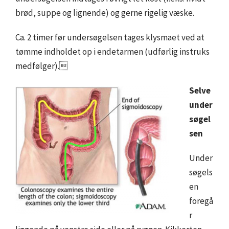
brød, suppe og lignende) og gerne rigelig væske.
Ca. 2 timer før undersøgelsen tages klysmaet ved at
tømme indholdet op i endetarmen (udførlig instruks
medfølger).
Selve
under
søgel
sen
Under
søgels
en
foregå
r