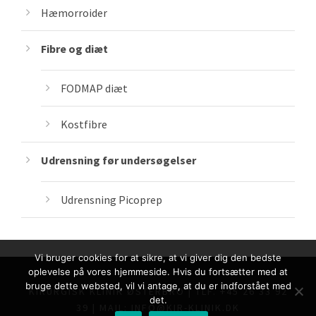
Hæmorroider
Fibre og diæt
FODMAP diæt
Kostfibre
Udrensning før undersøgelser
Udrensning Picoprep
Vi bruger cookies for at sikre, at vi giver dig den bedste
oplevelse på vores hjemmeside. Hvis du fortsætter med at
bruge dette websted, vil vi antage, at du er indforstået med
KIRURGISK KLINIK ØSTERBRO | TLF. +45 26 33 92
det.
39 | MAIL: INFO@KIR-KLINIK.DK